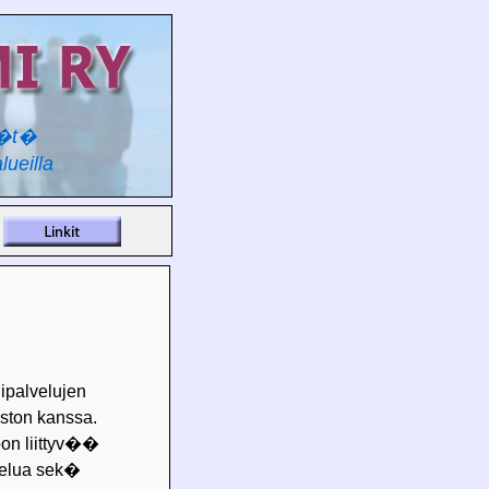
y�t�
lueilla
ipalvelujen
ston kanssa.
oon liittyv��
telua sek�