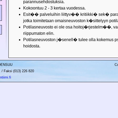
parannusehdostuksia.
Kokoontuu 2 - 3 kertaa vuodessa.
Esit�� palveluihin liittyv�� kritiikki� sek� par
jotka toimitetaan omaisneuvoston k�sittelyyn potil
Potilasneuvosto ei ole osa hoitoj�rjestelm��, va
riippumaton elin.
Potilasneuvoston j�senell� tulee olla kokemus ps
hoidosta.
JOENSUU
Co
/ Faksi (013) 226 820
tiimi.fi