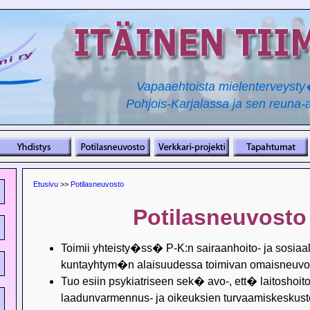
Vapaaehtoista mielenterveyst
Pohjois-Karjalassa ja sen reuna-a
Etusivu
>>
Potilasneuvosto
Potilasneuvosto
Toimii yhteisty�ss� P-K:n sairaanhoito- ja sosiaal
kuntayhtym�n alaisuudessa toimivan omaisneuvo
Tuo esiin psykiatriseen sek� avo-, ett� laitoshoit
laadunvarmennus- ja oikeuksien turvaamiskeskus